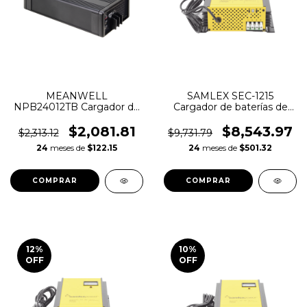
MEANWELL
SAMLEX SEC-1215
NPB24012TB Cargador de
Cargador de baterías de
baterías de 12V 13.5A
plomo ácido DE 12V 15A
$2,081.81
$8,543.97
$2,313.12
$9,731.79
24
meses de
$122.15
24
meses de
$501.32
12
%
10
%
OFF
OFF