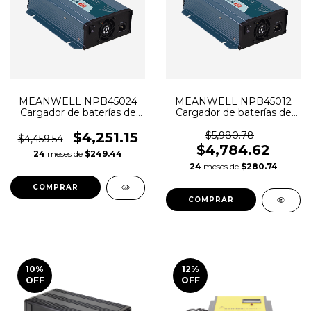
MEANWELL NPB45024
MEANWELL NPB45012
Cargador de baterías de
Cargador de baterías de
24V 13.5A
12V 25A
$4,251.15
$5,980.78
$4,459.54
$4,784.62
24
meses de
$249.44
24
meses de
$280.74
10
%
12
%
OFF
OFF