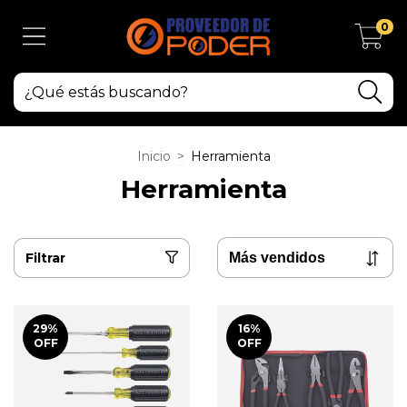
0
Inicio
>
Herramienta
Herramienta
Filtrar
29
%
16
%
OFF
OFF