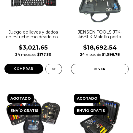
Juego de llaves y dados
JENSEN TOOLS JTK-
en estuche moldeado con
46BLK Maletín porta
144 piezas
herramienta para
comunicaciones
$3,021.65
$18,692.54
24
meses de
$177.30
24
meses de
$1,096.78
VER
AGOTADO
AGOTADO
ENVÍO GRATIS
ENVÍO GRATIS