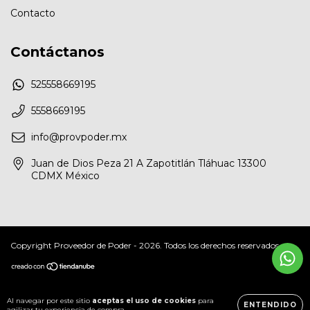
Contacto
Contáctanos
525558669195
5558669195
info@provpoder.mx
Juan de Dios Peza 21 A Zapotitlán Tláhuac 13300
CDMX México
Copyright Proveedor de Poder - 2026. Todos los derechos reservados.
Al navegar por este sitio
aceptas el uso de cookies
para
ENTENDIDO
agilizar tu experiencia de compra.