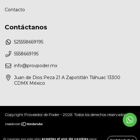
Contacto
Contáctanos
525558669195
5558669195
info@provpoder.mx
Juan de Dios Peza 21 A Zapotitlán Tláhuac 13300
CDMX México
Copyright Proveedor de Poder - 2026. Todos los derechos reservados.
Al navegar por este sitio
aceptas el uso de cookies
para