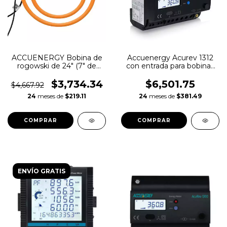
ACCUENERGY Bobina de
Accuenergy Acurev 1312
rogowski de 24" (7" de
con entrada para bobinas
diámetro)
de rogowski
$3,734.34
$6,501.75
$4,667.92
24
meses de
$219.11
24
meses de
$381.49
ENVÍO GRATIS