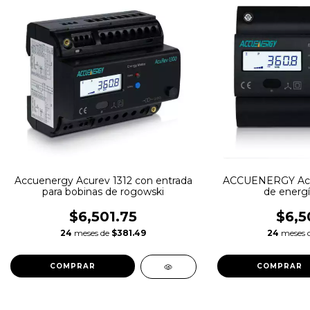
Accuenergy Acurev 1312 con entrada
ACCUENERGY Acur
para bobinas de rogowski
de energía
$6,501.75
$6,5
24
meses de
$381.49
24
meses 