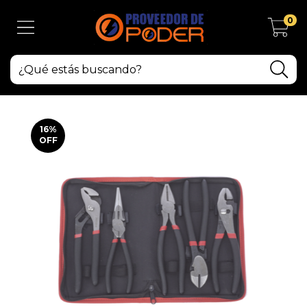
0
16
%
OFF