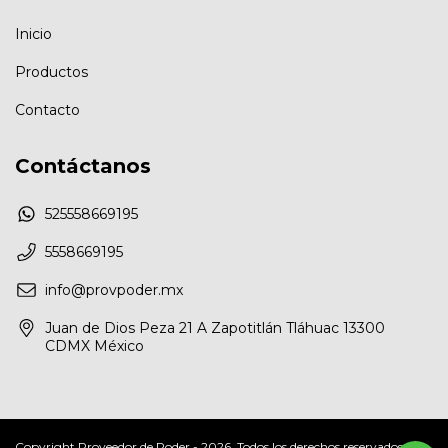
Inicio
Productos
Contacto
Contáctanos
525558669195
5558669195
info@provpoder.mx
Juan de Dios Peza 21 A Zapotitlán Tláhuac 13300
CDMX México
Copyright Proveedor de Poder - 2026. Todos los derechos reservados.