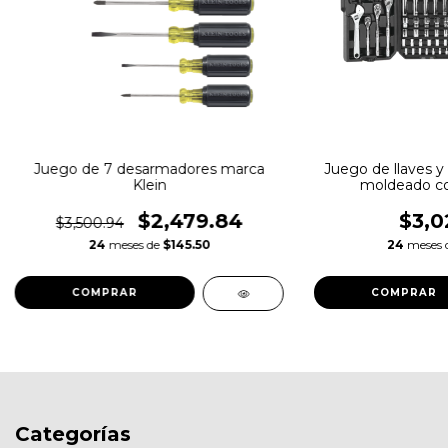
Juego de 7 desarmadores marca
Juego de llaves y
Klein
moldeado co
$2,479.84
$3,0
$3,500.94
24
meses de
$145.50
24
meses 
Categorías